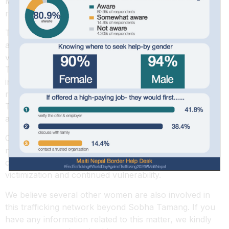
Maiti Nepal is coordinating and collaborating with the
relevant agencies of the Government of Nepal
This rescue follows Maiti Nepal’s long-term efforts to
address the sustained pattern of trafficking of
vulnerable girls from Ghyangfedi, Nuwakot to Kolkata.
The operation was informed by Maiti Nepal’s
investigation and information shared by previously
rescued survivors. One alleged trafficker, Sobha
Tamang, has been arrested and had previously served
a two-year prison sentence for trafficking.
Our investigation indicates an ongoing trafficking
network in Nuwakot that uses family and community
connections to recruit girls, raising concerns about re-
victimization and continued vulnerability.
We believe several other women are also involved in
this trafficking network beyond Sobha Tamang. If you
have any information related to this matter, we kindly