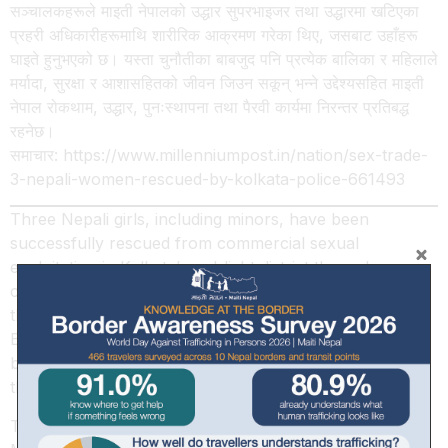
सञ्चालकहरूले माइती नेपालको उद्धार सुपरभाइजर तथा उद्धारमा खटिएका
प्रहरी अधिकारीहरूमाथि शारीरिक आक्रमण गरेका थिए, जसबाट उहाँहरू
घाइते हुनुभएको छ। यस्ता चुनौतीका बाबजुद पनि प्रत्येक बालिका र महिलाले
मर्यादा, सुरक्षा र आशासहितको जीवन जिउन सकून् भन्ने उद्देश्यसहित माइती
नेपाल रोकथाम, उद्धार, पुनःस्थापना तथा पैरवी कार्यमा निरन्तर प्रतिबद्ध
रहनेछ।
समाचार: https://www.millenniumpost.in/nation/sex-trade-
3-nepali-women-rescued-by-kolkata-police-661493
Three Nepali girls, including minors, have been
successfully rescued from commercial sexual
exploitation in Kolkata’s red-light district through a
coordinated operation conducted on 24 May 2026 by
the Anti Human Trafficking Unit of Kolkata Police and
Burtolla Police Station, based on information provided
by Maiti Nepal. We sincerely thank Kolkata Police for
their swift action and coordination.
To ensure the safe repatriation of the rescued girls,