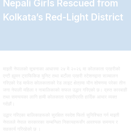
Nepali Girls Rescued from
Kolkata’s Red-Light District
माइती नेपालको सूचनाका आधारमा २४ मे २०२६ मा कोलकाता प्रहरीको
एन्टी ह्युमन ट्राफिकिङ युनिट तथा बर्टोला प्रहरी स्टेशनद्वारा सञ्चालन
गरिएको रेड मार्फत कोलकाताको रेड लाइट क्षेत्रमा यौन शोषणमा परेका तीन
जना नेपाली महिला र नाबालिकाको सफल उद्धार गरिएको छ। द्रुत कारबाही
तथा समन्वयका लागि हामी कोलकाता प्रहरीप्रति हार्दिक आभार व्यक्त
गर्दछौं।
उद्धार गरिएका बालिकाहरूको सुरक्षित स्वदेश फिर्ता सुनिश्चित गर्न माइती
नेपालले नेपाल सरकारका सम्बन्धित निकायहरूसँग आवश्यक समन्वय र
सहकार्य गरिरहेको छ ।