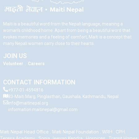
Maiti is a beautiful word from the Nepali language, meaning a
woman’s childhood home. Apart from being a beautiful word that
evokes memories and a feeling of comfort, Maiti is a concept that
many Nepali women carry close to their hearts.
JOIN US
Volunteer
.
Careers
CONTACT INFORMATION
+977-01-4594816
83-Maiti Marg, Pinglasthan, Gaushala, Kathmandu, Nepal
info@maitinepal.org
information.maitinepal@gmail.com
Maiti Nepal Head Office
.
Maiti Nepal Foundation
.
WRH
.
CPH
.
Teresa Academy
.
Sonja Jeevan Kendra
.
Hospices
.
Transit Homes